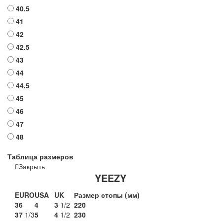
40.5
41
42
42.5
43
44
44.5
45
46
47
48
Таблица размеров
Закрыть
YEEZY
EURO
USA
UK
Размер стопы (мм)
36
4
3
1/2
220
37
1/3
5
4
1/2
230