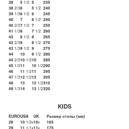
38
5
1/2
5
235
38
2/3
6
5
1/2
240
39
1/3
6
1/2
6
245
40
7
6
1/2
250
40
2/3
7
1/2
7
255
41
1/3
8
7
1/2
260
42
8
1/2
8
265
42
2/3
9
8
1/2
270
43
1/3
9
1/2
9
275
44
10
9
1/2
280
44
2/3
10
1/2
10
285
45
1/3
11
10
1/2
290
46
11
1/2
11
295
47
1/3
12
1/2
12
305
48
13
12
1/2
310
49
1/3
14
13
1/2
320
KIDS
EURO
USA
UK
Размер стопы (мм)
28
10
1/2к
10
к
165
29
11
1/1к
11
к
175