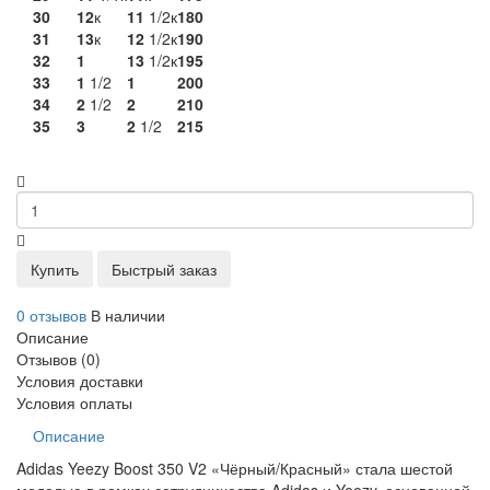
30
12
к
11
1/2к
180
31
13
к
12
1/2к
190
32
1
13
1/2к
195
33
1
1/2
1
200
34
2
1/2
2
210
35
3
2
1/2
215
Купить
Быстрый заказ
0 отзывов
В наличии
Описание
Отзывов (0)
Условия доставки
Условия оплаты
Описание
Adidas Yeezy Boost 350 V2 «Чёрный/Красный» стала шестой
моделью в рамках сотрудничества Adidas и Yeezy, основанной