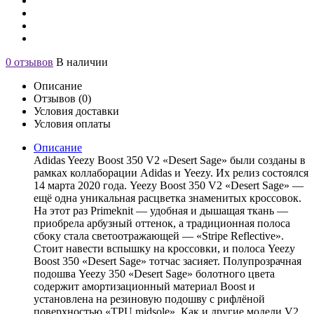
0 отзывов
В наличии
Описание
Отзывов (0)
Условия доставки
Условия оплаты
Описание
Adidas Yeezy Boost 350 V2 «Desert Sage» были созданы в
рамках коллаборации Adidas и Yeezy. Их релиз состоялся
14 марта 2020 года. Yeezy Boost 350 V2 «Desert Sage» —
ещё одна уникальная расцветка знаменитых кроссовок.
На этот раз Primeknit — удобная и дышащая ткань —
приобрела арбузный оттенок, а традиционная полоса
сбоку стала светоотражающей — «Stripe Reflective».
Стоит навести вспышку на кроссовки, и полоса Yeezy
Boost 350 «Desert Sage» тотчас засияет. Полупрозрачная
подошва Yeezy 350 «Desert Sage» болотного цвета
содержит амортизационный материал Boost и
установлена на резиновую подошву с рифлёной
поверхностью «TPU midsole». Как и другие модели V2,