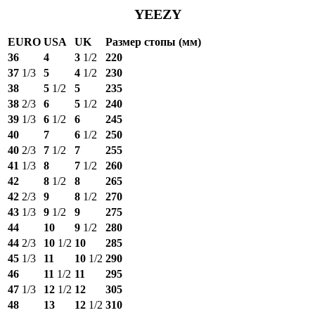
YEEZY
EURO
USA
UK
Размер стопы (мм)
36
4
3
1/2
220
37
1/3
5
4
1/2
230
38
5
1/2
5
235
38
2/3
6
5
1/2
240
39
1/3
6
1/2
6
245
40
7
6
1/2
250
40
2/3
7
1/2
7
255
41
1/3
8
7
1/2
260
42
8
1/2
8
265
42
2/3
9
8
1/2
270
43
1/3
9
1/2
9
275
44
10
9
1/2
280
44
2/3
10
1/2
10
285
45
1/3
11
10
1/2
290
46
11
1/2
11
295
47
1/3
12
1/2
12
305
48
13
12
1/2
310