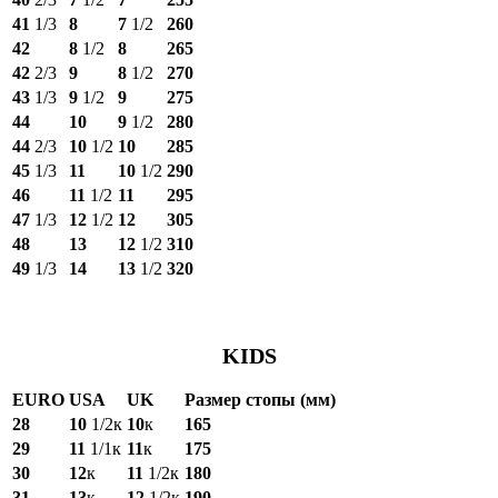
41
1/3
8
7
1/2
260
42
8
1/2
8
265
42
2/3
9
8
1/2
270
43
1/3
9
1/2
9
275
44
10
9
1/2
280
44
2/3
10
1/2
10
285
45
1/3
11
10
1/2
290
46
11
1/2
11
295
47
1/3
12
1/2
12
305
48
13
12
1/2
310
49
1/3
14
13
1/2
320
KIDS
EURO
USA
UK
Размер стопы (мм)
28
10
1/2к
10
к
165
29
11
1/1к
11
к
175
30
12
к
11
1/2к
180
31
13
к
12
1/2к
190